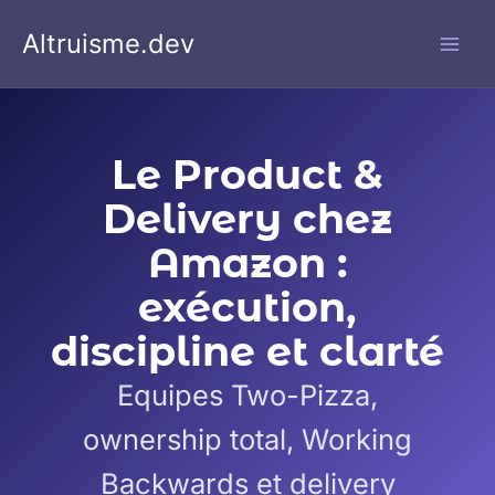
Aller
Altruisme.dev
au
contenu
Le Product &
Delivery chez
Amazon :
exécution,
discipline et clarté
Equipes Two-Pizza,
ownership total, Working
Backwards et delivery